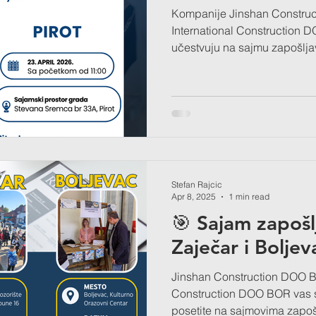
Kompanije Jinshan Construction D
International Construction DOO Bor i 
učestvuju na sajmu zapošljav
zainteresovane kandidate da
mogućnostima za zaposlenje 
okviru naših timova. 📍 Bor – 21. april 2026. godine, sa
početkom u 11:00📍 Pirot – 23. april 2026. godine, sa
početkom u 11:00 Pozivamo 
iskoristite priliku da saznat
Stefan Rajcic
Apr 8, 2025
1 min read
🎯 Sajam zapošlj
Zaječar i Boljev
Jinshan Construction DOO BO
Construction DOO BOR vas 
posetite na sajmovima zapošl