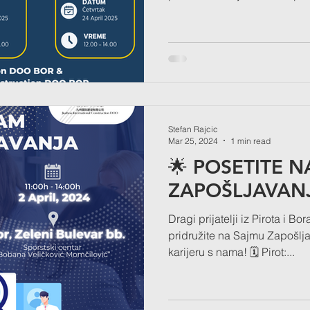
Stefan Rajcic
Mar 25, 2024
1 min read
🌟 POSETITE 
ZAPOŠLJAVANJ
Dragi prijatelji iz Pirota i 
pridružite na Sajmu Zapošlj
karijeru s nama! 🗓 Pirot:...