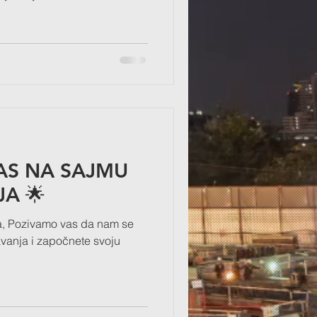
NAS NA SAJMU
A 🌟
Bora, Pozivamo vas da nam se
avanja i započnete svoju