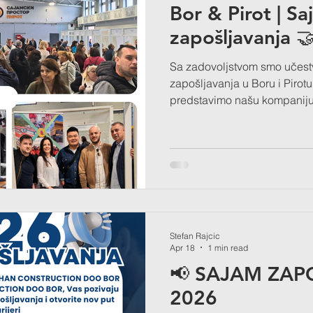
Bor & Pirot | Sa
zapošljavanja 
Sa zadovoljstvom smo učest
zapošljavanja u Boru i Pirotu
predstavimo našu kompaniju
kandidatima i podelimo inf
rad i razvoj karijere. 👷‍♂️👷‍
prilika za povezivanje sa lj
predstavljanje novih poslov
se svim posetiocima koji su o
organizatorima na profesiona
Stefan Rajcic
Apr 18
1 min read
📢 SAJAM ZAP
2026