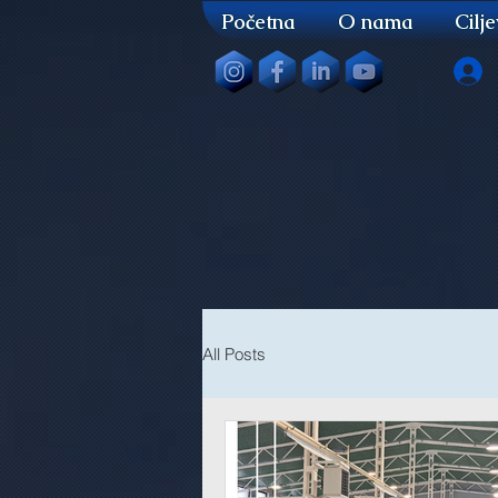
Početna
O nama
Cilj
All Posts