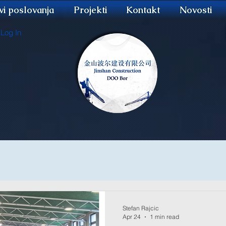
evi poslovanja
Projekti
Kontakt
Novosti
Log In
Stefan Rajcic
Apr 24
1 min read