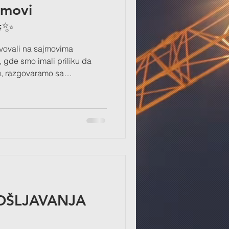
jmovi
✨
vovali na sajmovima
, gde smo imali priliku da
, razgovaramo sa
ormacije o mogućnostima za
♀️ Ovakvi događaji su odlična
udima, razmenu iskustava i
nih mogućnosti. Zahvaljujemo
bišli naš štand, kao i
lnoj realizaciji sajmova. 🙌 N
OŠLJAVANJA