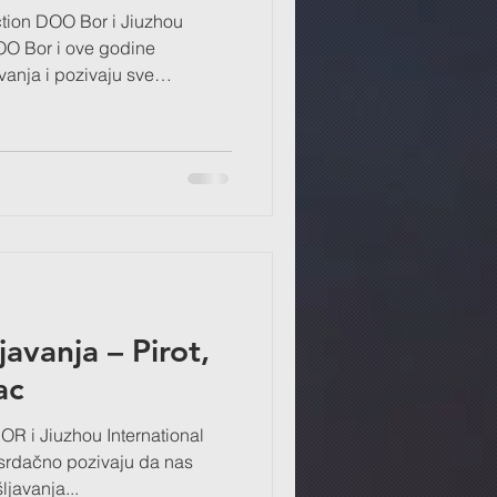
OO Bor i Jiuzhou
ove godine
anja i pozivaju sve
 nas posete i upoznaju se sa
i profesionalni razvoj u
vas da ponesete svoj CV i
e više o otvorenim pozicijama,
avanja – Pirot,
ac
R i Jiuzhou International
srdačno pozivaju da nas
javanja...